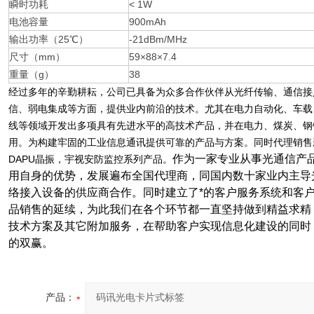
瞬时功耗
< 1W
电池容量
900mAh
输出功率（25℃）
-21dBm/MHz
尺寸（mm）
59×88×7.4
重量（g）
38
经过多年的辛勤耕耘，公司已具备为众多合作伙伴从光纤传输、通信接
信、弱电集成等方面，提供业内前沿的技术。尤其在电力自动化、车载
线等领域开发出多项具有先进水平的高技术产品，并在电力、煤炭、钢
用。为构建牢固的工业信息通讯提供可靠的产品与方案。同时代理销售新加坡
作为一家专业从事光通信产
DAPU晶振，宇视安防监控系列产品。
用自身的优势，发展遍布全国代理商，同国内数十家业内主导
络接入设备的供应商合作。同时建立了*的客户服务系统和客
品销售的延续，为此我们在各个环节都一直坚持做到精益求精
技术方案及其它附加服务，在帮助客户实现信息化建设的同时
的双赢。
产品：