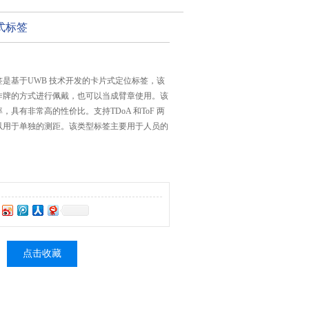
式标签
是基于UWB 技术开发的卡片式定位标签，该
作牌的方式进行佩戴，也可以当成臂章使用。该
具有非常高的性价比。支持TDoA 和ToF 两
以用于单独的测距。该类型标签主要用于人员的
点击收藏