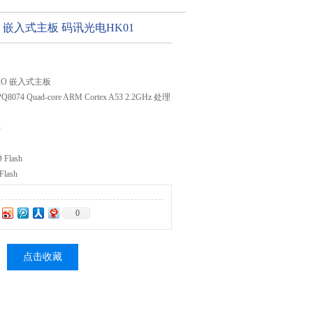
IFI6 嵌入式主板 码讯光电HK01
MIMO 嵌入式主板
IPQ8074 Quad-core ARM Cortex A53 2.2GHz 处理
存
Flash
lash
3dBm 单通道
达 1147Mbps 速
0
点击收藏