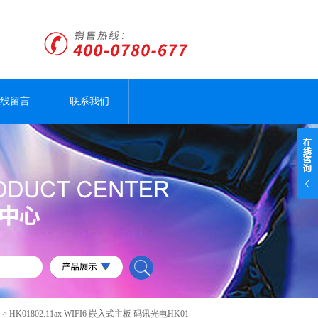
线留言
联系我们
> HK01802.11ax WIFI6 嵌入式主板 码讯光电HK01