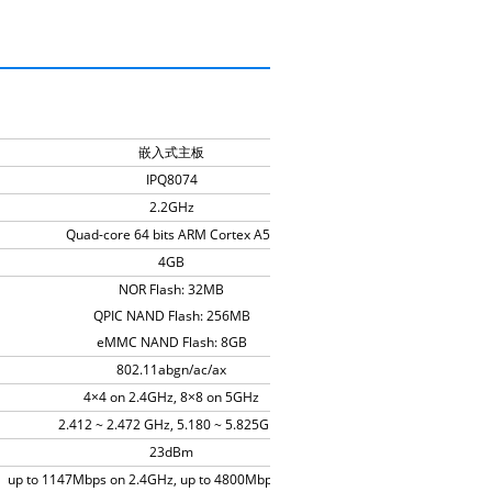
嵌入式主板
IPQ8074
2.2GHz
Quad-core 64 bits ARM Cortex A53
4GB
NOR Flash: 32MB
QPIC NAND Flash: 256MB
eMMC NAND Flash: 8GB
802.11abgn/ac/ax
4×4 on 2.4GHz, 8×8 on 5GHz
2.412 ~ 2.472 GHz, 5.180 ~ 5.825GHz
23dBm
up to 1147Mbps on 2.4GHz, up to 4800Mbps on 5GHz