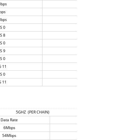
bps
23
bps
23
bps
23
S 0
23
S 8
21
S 0
23
S 9
21
S 0
23
 11
19
S 0
23
 11
19
5GHZ (PER CHAIN)
Data Rate
TX (dBm)
6Mbps
20
54Mbps
20