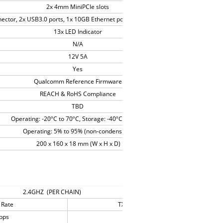
2x 4mm MiniPCIe slots
nector, 2x USB3.0 ports, 1x 10GB Ethernet port, 5x Gigabit Ethernet ports (with 
13x LED Indicator
N/A
12V 5A
Yes
Qualcomm Reference Firmware
REACH & RoHS Compliance
TBD
Operating: -20ºC to 70ºC, Storage: -40ºC to 90ºC
Operating: 5% to 95% (non-condensing)
200 x 160 x 18 mm (W x H x D)
2.4GHZ (PER CHAIN)
 Rate
TX (dBm)
bps
23