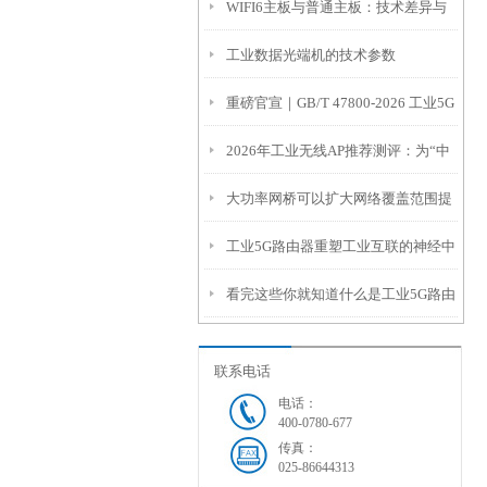
WIFI6主板与普通主板：技术差异与
络的核心引擎
工业数据光端机的技术参数
适用场景
重磅官宣｜GB/T 47800-2026 工业5G
2026年工业无线AP推荐测评：为“中
终端国标发布，南京码讯光电核心参
大功率网桥可以扩大网络覆盖范围提
国智造”筑牢硬核通信基座
与起草
工业5G路由器重塑工业互联的神经中
高网络带宽和可靠性
看完这些你就知道什么是工业5G路由
枢
器了
联系电话
电话：
400-0780-677
传真：
025-86644313