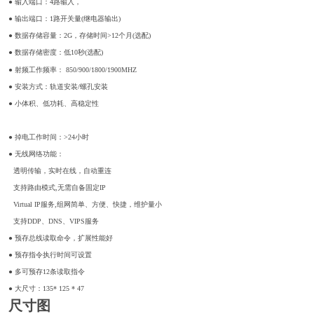
● 输入端口：4路输入，
● 输出端口：1路开关量(继电器输出)
● 数据存储容量：2G，存储时间>12个月(选配)
● 数据存储密度：低10秒(选配)
● 射频工作频率：
850/900/1800/1900MHZ
● 安装方式：轨道安装/螺孔安装
● 小体积、低功耗、高稳定性
● 掉电工作时间：>24小时
● 无线网络功能：
透明传输，实时在线，自动重连
支持路由模式,无需自备固定IP
Virtual IP服务,组网简单、方便、快捷，维护量小
支持DDP、DNS、VIPS服务
● 预存总线读取命令，扩展性能好
● 预存指令执行时间可设置
● 多可预存12条读取指令
● 大尺寸：13
5
*
125
*
47
尺寸图