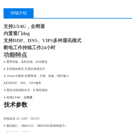
详细介绍
支持2/3/4G，全网通
内置看门dog
支持DDP、DNS、VIPS多种通讯模式
断电工作持续工作24小时
功能特点
● 透明传输，实时在线，自动重连
● 支持路由模式,无需自备固定IP
● Virtual IP服务,组网简单、方便、快捷，维护量小
●支持DDP、DNS、VIPS服务
● 预存总线读取命令，扩展性能好
●
支持2/3/4G，全网通
技术参数
供电电压:AC 220V、DC24V
● 通信接口：1路RS232、1路RS485(双接线端子)