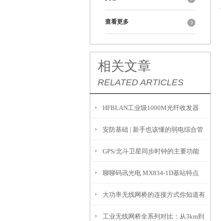
查看更多
相关文章
RELATED ARTICLES
HFBLAN工业级1000M光纤收发器
安防基础 | 新手也该懂的弱电综合管
GPS/北斗卫星同步时钟的主要功能
路设计！
聊聊码讯光电 MX834-1D基站特点
大功率无线网桥的连接方式你知道有
工业无线网桥全系列对比：从3km到
哪些么