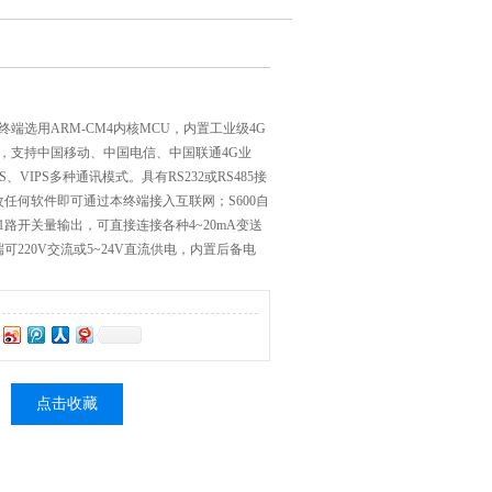
DTU。终端选用ARM-CM4内核MCU，内置工业级4G
，支持中国移动、中国电信、中国联通4G业
、VIPS多种通讯模式。具有RS232或RS485接
任何软件即可通过本终端接入互联网；S600自
1路开关量输出，可直接连接各种4~20mA变送
可220V交流或5~24V直流供电，内置后备电
点击收藏