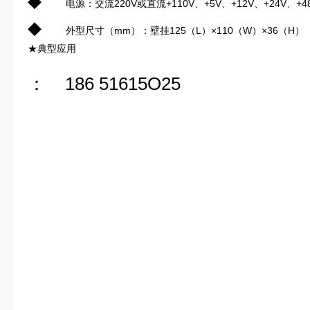
◆
电源：交流220V或直流+110V、+5V、+12V、+24V、+4
◆
外型尺寸（mm）：壁挂125（L）×110（W）×36（H）
★典型应用
： 186 51615O25