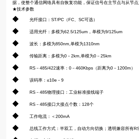
据，使整个通信网络具有自恢复功能，保证信号在主节点与从节点
★技术参数
◆
光纤接口：ST/PC（FC、SC可选）
◆
适用光纤：多模为62.5/125um，单模为9/125um
◆
波长：多模为850nm,单模为1310nm
◆
传输距离：多模为0－2km,单模为0－25km
◆
RS－485/422速率：0－460Kbps（距离为0－1200m）
◆
误码率：≤10e－9
◆
RS－485物理接口：工业标准接线端子
◆
RS－485接口大接点个数：128个
◆
工作电流：＜200mA
◆
总线工作方式：半双工，自动方向切换；透明兼容所有RS