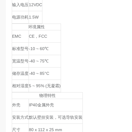
输入电压
12VDC
电源功耗
1.5W
环境属性
EMC
CE，FCC
标准型号
-10 ~ 60℃
宽温型号
-40 ~ 75℃
储存温度
-40 ~ 85°C
相对湿度
5 ~ 95% (无凝霜)
物理特性
外壳
IP40金属外壳
安装方式
默认壁挂安装，可选导轨安装
尺寸
80 x 112 x 25 mm