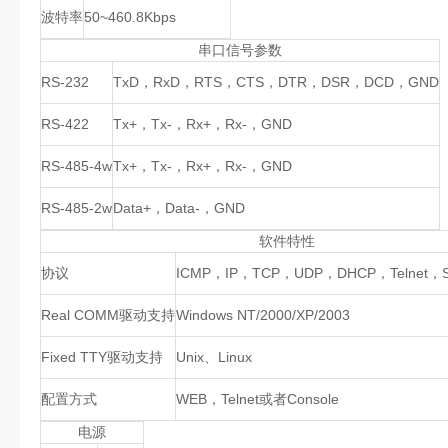
波特率
50~460.8Kbps
串口信号参数
RS-232
TxD，RxD，RTS，CTS，DTR，DSR，DCD，GND
RS-422
Tx+，Tx-，Rx+，Rx-，GND
RS-485-4w
Tx+，Tx-，Rx+，Rx-，GND
RS-485-2w
Data+，Data-，GND
软件特性
协议
ICMP，IP，TCP，UDP，DHCP，Telnet，
Real COMM驱动支持
Windows NT/2000/XP/2003
Fixed TTY驱动支持
Unix、Linux
配置方式
WEB，Telnet或者Console
电源