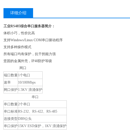
详细介绍
工业RS485综合串口服务器
简介：
体积小巧，性价比高
支持Windows/Linux COM串口驱动程序
支持多种操作模式
所有端口均有保护，抗干扰能力强
坚固的金属外壳，IP40防护等级
网口
端口数量
1个电口
速率
10/100Mbps
网口保护
1.5KV 浪涌保护
串口
串口数量
2个串口
串口标准
RS-232、RS-422、RS-485
连接类型
DB9公头
串口保护
15KV ESD保护，1KV 浪涌保护