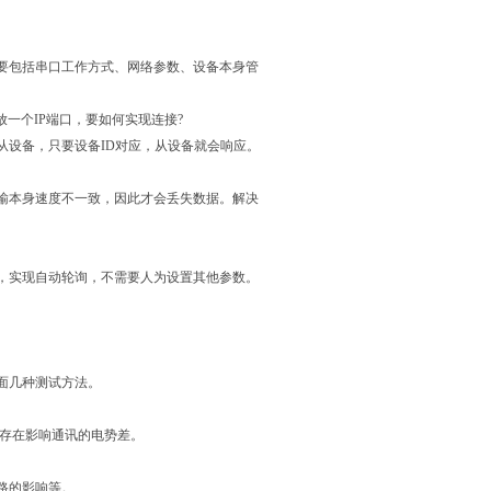
要包括串口工作方式、网络参数、设备本身管
。
开放一个IP端口，要如何实现连接?
从设备，只要设备ID对应，从设备就会响应。
输本身速度不一致，因此才会丢失数据。解决
，实现自动轮询，不需要人为设置其他参数。
面几种测试方法。
间存在影响通讯的电势差。
路的影响等。