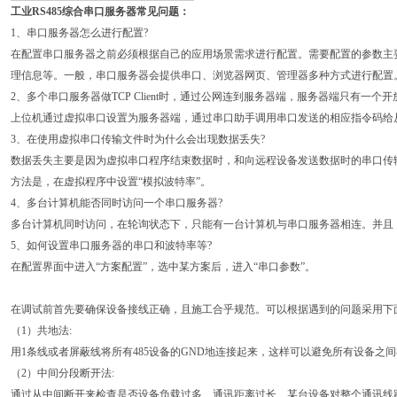
工业RS485综合串口服务器
常见问题：
1、串口服务器怎么进行配置?
在配置串口服务器之前必须根据自己的应用场景需求进行配置。需要配置的参数主
理信息等。一般，串口服务器会提供串口、浏览器网页、管理器多种方式进行配置
2、多个串口服务器做TCP Client时，通过公网连到服务器端，服务器端只有一个
上位机通过虚拟串口设置为服务器端，通过串口助手调用串口发送的相应指令码给
3、在使用虚拟串口传输文件时为什么会出现数据丢失?
数据丢失主要是因为虚拟串口程序结束数据时，和向远程设备发送数据时的串口传
方法是，在虚拟程序中设置“模拟波特率”。
4、多台计算机能否同时访问一个串口服务器?
多台计算机同时访问，在轮询状态下，只能有一台计算机与串口服务器相连。并且
5、如何设置串口服务器的串口和波特率等?
在配置界面中进入“方案配置”，选中某方案后，进入“串口参数”。
在调试前首先要确保设备接线正确，且施工合乎规范。可以根据遇到的问题采用下
（1）共地法:
用1条线或者屏蔽线将所有485设备的GND地连接起来，这样可以避免所有设备之
（2）中间分段断开法:
通过从中间断开来检查是否设备负载过多、通讯距离过长、某台设备对整个通讯线