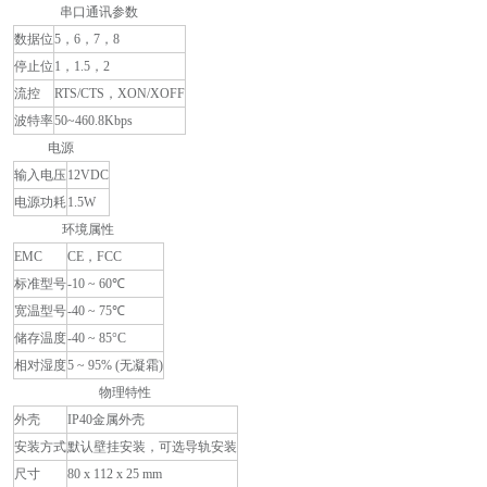
串口通讯参数
数据位
5，6，7，8
停止位
1，1.5，2
流控
RTS/CTS，XON/XOFF
波特率
50~460.8Kbps
电源
输入电压
12VDC
电源功耗
1.5W
环境属性
EMC
CE，FCC
标准型号
-10 ~ 60℃
宽温型号
-40 ~ 75℃
储存温度
-40 ~ 85°C
相对湿度
5 ~ 95% (无凝霜)
物理特性
外壳
IP40金属外壳
安装方式
默认壁挂安装，可选导轨安装
尺寸
80 x 112 x 25 mm