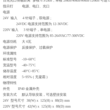
百兆光口传输距离
多模
0.5/
2km，单模 20km/40km/60km/120km 可选 
指示灯
电源、电口、光口
电源
24V
输入
4 针端子，双电源 ;
24VDC 电源支持范围为 12-36VDC
220V 输入
3 针端子，单电源 ;
220V 电源支持范围为 85-264VAC/77-300VDC
电源功耗
大
6
瓦
电源保护
反接保护、过载保护
环境属性
标准型号
-10~60°C
宽温型号
-40~75°C
储存温度
-40°C~85°C
相对湿度
5~95% ( 无凝霜 )
物理特性
外壳
IP40 金属外壳
安装方式
默认导轨安装，可选壁挂安装
24V
型号尺寸
30(W) x 125(H) x 88(D) mm
220V 型号尺寸
42(W) x 125(H) x 88(D) mm