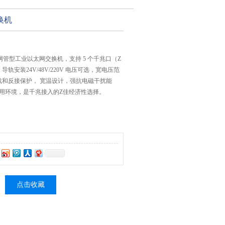
换机
非网管型工业以太网交换机，支持 5 个千兆口（Z
导轨安装24V/48V/220V 电压可选，宽电压范
载和反接保护， 宽温设计，强抗电磁干扰能
应用环境，是千兆接入的Z佳经济性选择。
点击收藏