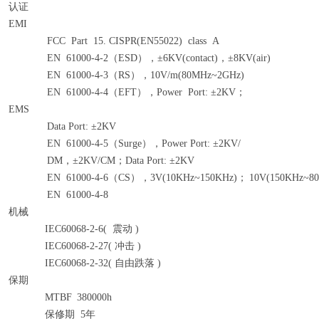
认证
EMI
FCC Part 15. CISPR(EN55022) class A
EN 61000-4-2（ESD），±6KV(contact)，±8KV(air)
EN 61000-4-3（RS），10V/m(80MHz~2GHz)
EN 61000-4-4（EFT），Power Port: ±2KV；
EMS
Data Port: ±2KV
EN 61000-4-5（Surge），Power Port: ±2KV/
DM，±2KV/CM；Data Port: ±2KV
EN 61000-4-6（CS），3V(10KHz~150KHz)；
10V(150KHz~8
EN 61000-4-8
机械
IEC60068-2-6( 震动 )
IEC60068-2-27( 冲击 )
IEC60068-2-32( 自由跌落 )
保期
MTBF
380000h
保修期
5年