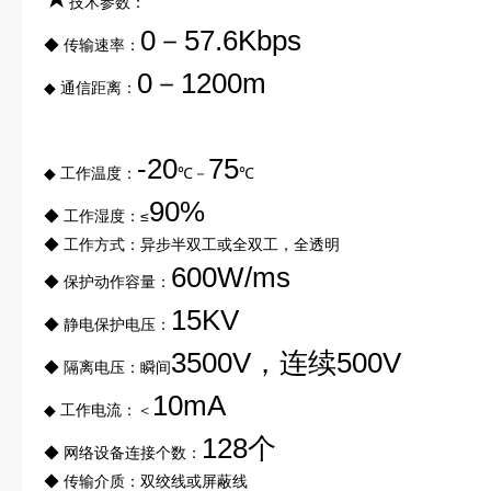
技术参数：
0－57.6Kbps
◆ 传输速率：
0－1200m
◆ 通信距离：
-20
75
◆ 工作温度：
℃－
℃
90%
◆ 工作湿度：≤
◆ 工作方式：异步半双工或全双工，全透明
600W/ms
◆ 保护动作容量：
15KV
◆ 静电保护电压：
3500V，连续500V
◆ 隔离电压：瞬间
10mA
◆ 工作电流：＜
128个
◆ 网络设备连接个数：
◆ 传输介质：双绞线或屏蔽线