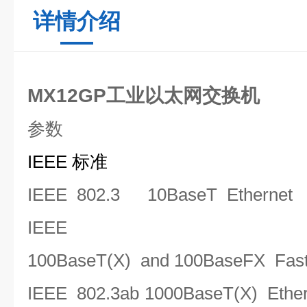
详情介绍
MX12GP工业以太网交换机
参数
IEEE 标准
IEEE 802.3
10BaseT Ethernet
IEEE 8
100BaseT(X) and 100BaseFX Fast
IEEE 802.3ab
1000BaseT(X) Ether