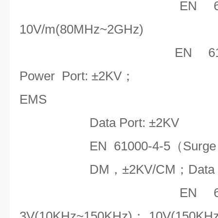
EN 
10V/m(80MHz~2GHz)
EN 6
Power Port: ±2KV；
EMS
Data Port: ±2KV
EN 61000-4-5（Surge
DM，±2KV/CM；Data P
EN 
3V(10KHz~150KHz)；
10V(150KH