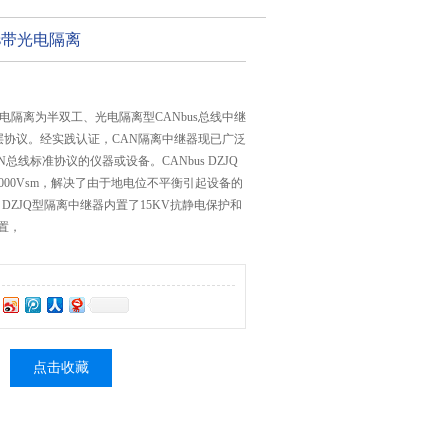
us带光电隔离
光电隔离为半双工、光电隔离型CANbus总线中继
层协议。经实践认证，CAN隔离中继器现已广泛
总线标准协议的仪器或设备。CANbus DZJQ
000Vsm，解决了由于地电位不平衡引起设备的
s DZJQ型隔离中继器内置了15KV抗静电保护和
装置，
点击收藏