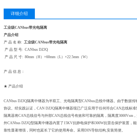
详细介绍
工业级CANbus带光电隔离
产品介绍
产 品 名 称:
工业级CANbus带光电隔离
产 品 型 号: CANbus DZJQ
产 品 尺 寸: 80mm（H）×60mm（L）×22.5mm（W）
产 品 信 息：
★ 产品介绍
CANbus DZJQ隔离中继器为半双工、光电隔离型CANbus总线中继器。由于
协议。经实践认证，CAN DZJQ隔离中继器现已广泛应用于任何符合CAN总线标准协
隔离器将CAN总线信号与外部CAN总线信号有效和可靠的隔离，隔离度3000Vs
外CANbus DZJQ型隔离中继器内置了15KV抗静电保护和300W抗雷击保护装
靠性显著增强，同时也延长了它的使用寿命。采用DIN导轨结构,安装简便。