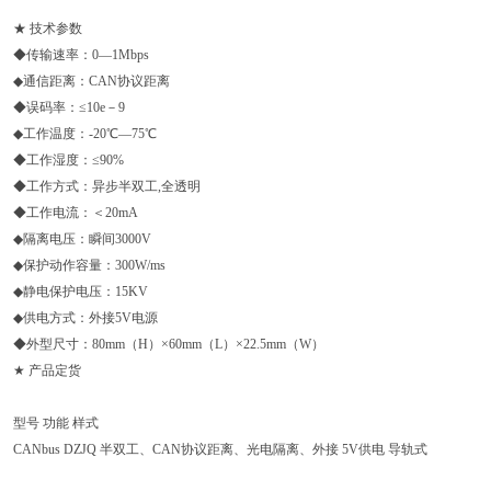
★ 技术参数
◆传输速率：0—1Mbps
◆通信距离：CAN协议距离
◆误码率：≤10e－9
◆工作温度：-20℃—75℃
◆工作湿度：≤90%
◆工作方式：异步半双工,全透明
◆工作电流：＜20mA
◆隔离电压：瞬间3000V
◆保护动作容量：300W/ms
◆静电保护电压：15KV
◆供电方式：外接5V电源
◆外型尺寸：80mm（H）×60mm（L）×22.5mm（W）
★ 产品定货
型号 功能 样式
CANbus DZJQ 半双工、CAN协议距离、光电隔离、外接 5V供电 导轨式