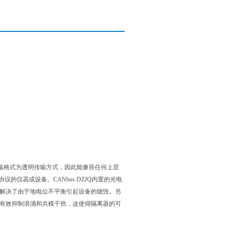
数据传输格式为透明传输方式，因此能兼容任何上层
议的仪器或设备。CANbus DZJQ内置的光电
m，解决了由于地电位不平衡引起设备的烧毁。另
置，能有效抑制浪涌和共模干扰，这使得隔离器的可