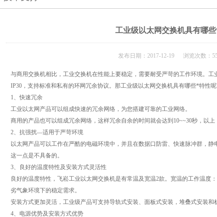
工业级以太网交换机具有哪些
发布日期：2017-12-19 浏览次数：55
与商用交换机相比，工业交换机在性能上要稳定，需要耐受严苛的工作环境。工
IP30，支持标准和私有的环网冗余协议。那工业级以太网交换机具有哪些*特性呢
1、快速冗余
工业以太网产品可以组成快速的冗余网络，为您搭建可靠的工业网络。
商用的产品也可以组成冗余网络，这样冗余自余的时间就会达到10~~30秒，以
2、抗强扰—适用于严苛环境
以太网产品可以工作在严酷的电磁环境中，并且在数据口防雷、快速脉冲群，静
这一点是不具备的。
3、良好的温度特性及安装方式灵活性
良好的温度特性，飞崧工业以太网交换机是有常温及宽温2款。宽温的工作温度：-40
劣气象环境下的稳定需求。
安装方式更加灵活，工业级产品可支持导轨式安装、面板式安装，堆叠式安装和
4、电源优势及安装方式优势