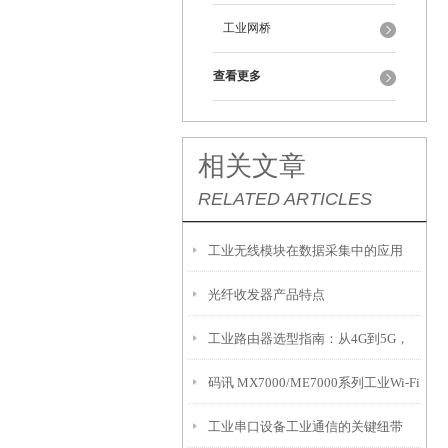
工业网桥
查看更多
相关文章
RELATED ARTICLES
工业无线模块在数据采集中的应用
光纤收发器产品特点
工业路由器选型指南：从4G到5G，
码讯 MX7000/ME7000系列工业Wi-Fi
从WiFi4到WiFi6的技术演进与选型解
工业串口设备工业通信的关键纽带
7模块即将发布！
析