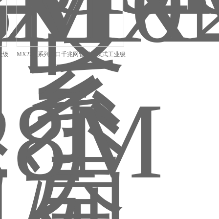
业级
MX22M系列22口千兆网管型导轨式工业级
以太网交换机