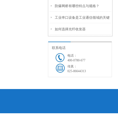
防爆网桥有哪些特点与规格？
工业串口设备是工业通信领域的关键
如何选择光纤收发器
枢纽
联系电话
电话：
400-0780-677
传真：
025-86644313