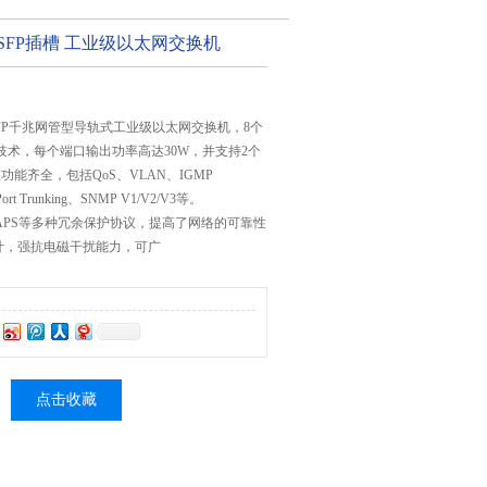
兆SFP插槽 工业级以太网交换机
2GSFP千兆网管型导轨式工业级以太网交换机，8个
+技术，每个端口输出功率高达30W，并支持2个
功能齐全，包括QoS、VLAN、IGMP
Port Trunking、SNMP V1/V2/V3等。
TP/EAPS等多种冗余保护协议，提高了网络的可靠性
计，强抗电磁干扰能力，可广
点击收藏