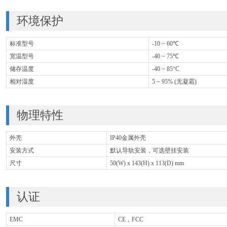
环境保护
标准型号
-10 ~ 60℃
宽温型号
-40 ~ 75℃
储存温度
-40 ~ 85°C
相对湿度
5 ~ 95% (无凝霜)
物理特性
外壳
IP40金属外壳
安装方式
默认导轨安装，可选壁挂安装
尺寸
50(W) x 143(H) x 113(D) mm
认证
EMC
CE，FCC