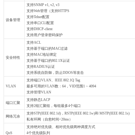
支持SNMP v1, v2, v3
支持Web管理（支持HTTPS
支持Telnet配置
设备管理
支持串口CLI配置
支持DHCP-client
支持用户登录密码保护
支持ACL
支持基于端口的MAC过滤
支持MAC地址绑定
安全特性
支持基于端口的802.1X认证
支持RADIUS认证
支持系统自防御，防止DDOS等攻击
支持端口VLAN、IEEE 802.1Q Tag
VLAN
最多可用的VLAN数：64，VID范围1 ~ 4094
支持管理VLAN
支持静态LACP
端口汇聚
支持2组汇聚组，每组最多4个端口
支持STP(IEEE 802.1d)，RSTP(IEEE 802.1w)和 MSTP(IEEE 802.1s)
网络冗余
私有环网（自愈时间<20ms）
支持绝对优先级、相对优先级两种调度方式
QoS
4个优先级队列