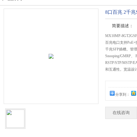
8口百兆 2千
简要描述：
MX10MP-8GT
百兆电口支持PoE
千兆SFP插槽。管理
Snooping/GMRP、 
RSTP/STP/MS
和互通性。宽温设
分享到：
在线咨询