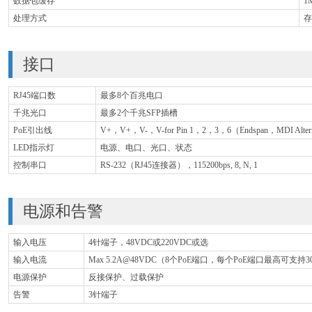
数据包缓存
1M
处理方式
存
接口
RJ45端口数
最多8个百兆电口
千兆光口
最多2个千兆SFP插槽
PoE引出线
V+，V+，V-，V-for Pin 1，2，3，6（Endspan，MDI Altern
LED指示灯
电源、电口、光口、状态
控制串口
RS-232（RJ45连接器），115200bps, 8, N, 1
电源和告警
输入电压
4针端子，48VDC或220VDC或选
输入电流
Max 5.2A@48VDC（8个PoE端口，每个PoE端口最高可支持3
电源保护
反接保护、过载保护
告警
3针端子