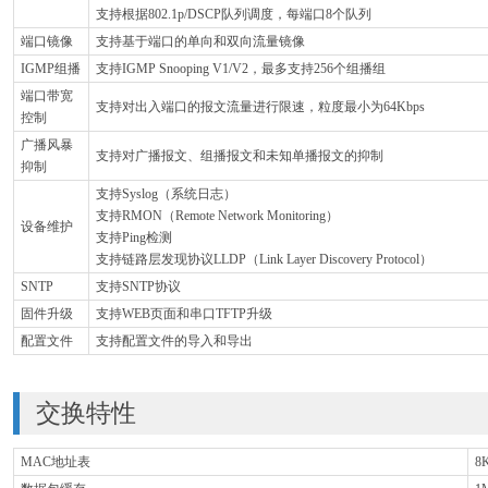
支持根据802.1p/DSCP队列调度，每端口8个队列
端口镜像
支持基于端口的单向和双向流量镜像
IGMP组播
支持IGMP Snooping V1/V2，最多支持256个组播组
端口带宽
支持对出入端口的报文流量进行限速，粒度最小为64Kbps
控制
广播风暴
支持对广播报文、组播报文和未知单播报文的抑制
抑制
支持Syslog（系统日志）
支持RMON（Remote Network Monitoring）
设备维护
支持Ping检测
支持链路层发现协议LLDP（Link Layer Discovery Protocol）
SNTP
支持SNTP协议
固件升级
支持WEB页面和串口TFTP升级
配置文件
支持配置文件的导入和导出
交换特性
MAC地址表
8