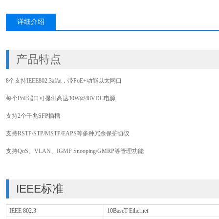
详细介绍
产品特点
8个支持IEEE802.3af/at，带PoE+功能以太网口
每个PoE端口可提供高达30W@48VDC电源
支持2个千兆SFP插槽
支持RSTP/STP/MSTP/EAPS等多种冗余保护协议
支持QoS、VLAN、IGMP Snooping/GMRP等管理功能
IEEE标准
IEEE 802.3
10BaseT Ethernet