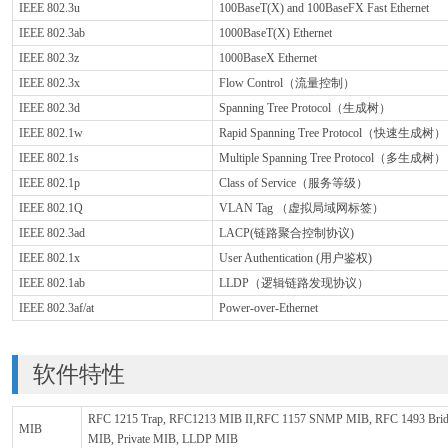
IEEE 802.3u
100BaseT(X) and 100BaseFX Fast Ethernet
IEEE 802.3ab
1000BaseT(X) Ethernet
IEEE 802.3z
1000BaseX Ethernet
IEEE 802.3x
Flow Control（流量控制）
IEEE 802.3d
Spanning Tree Protocol（生成树）
IEEE 802.1w
Rapid Spanning Tree Protocol（快速生成树）
IEEE 802.1s
Multiple Spanning Tree Protocol（多生成树）
IEEE 802.1p
Class of Service（服务等级）
IEEE 802.1Q
VLAN Tag （虚拟局域网标签）
IEEE 802.3ad
LACP(链路聚合控制协议)
IEEE 802.1x
User Authentication (用户鉴权)
IEEE 802.1ab
LLDP（逻辑链路发现协议）
IEEE 802.3af/at
Power-over-Ethernet
软件特性
RFC 1215 Trap, RFC1213 MIB II,RFC 1157 SNMP MIB, RFC 1493 Br
MIB
MIB, Private MIB, LLDP MIB