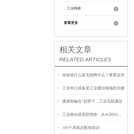
工业网桥
查看更多
相关文章
RELATED ARTICLES
你知道什么是无线网卡么？看看这些
工业串口设备是工业通信领域的关键
吧
通感智融合”趋势下，工业无线通信
枢纽
工业路由器选型指南：从4G到5G，
如何做好支撑？
100个高低压配电知识
从WiFi4到WiFi6的技术演进与选型解