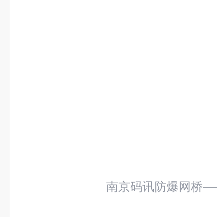
南京码讯防爆网桥——M