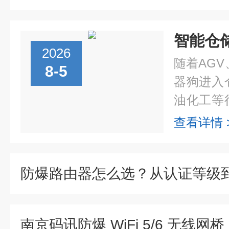
2026
随着AG
8-5
器狗进入
油化工等
线，开始
查看详情 
质量和现
程中需...
南京码讯防爆 WiFi 5/6 无线网桥