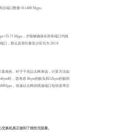
位端口数量×0.1488 Mpps。
=35.71 Mpps，才能够确保在所有端口均线
口，那么其吞吐量至少应当为 261.8
为计算基准的。对于千兆以太网来说，计算方法如
网帧为64byte时，需考虑 8byte的帧头和12byte的帧间
488Mpps。快速以太网的统速端口包转发率正
心交换机真正做到了线性无阻塞。