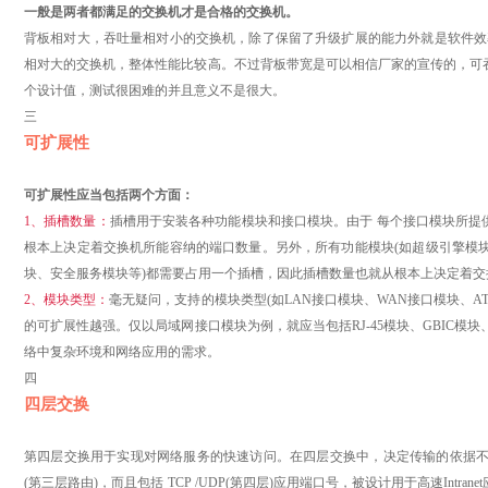
一般是两者都满足的交换机才是合格的交换机。
背板相对大，吞吐量相对小的交换机，除了保留了升级扩展的能力外就是软件效率
相对大的交换机，整体性能比较高。不过背板带宽是可以相信厂家的宣传的，可
个设计值，测试很困难的并且意义不是很大。
三
可扩展性
可扩展性应当包括两个方面：
1、插槽数量：
插槽用于安装各种功能模块和接口模块。由于 每个接口模块所提
根本上决定着交换机所能容纳的端口数量。另外，所有功能模块(如超级引擎模块
块、安全服务模块等)都需要占用一个插槽，因此插槽数量也就从根本上决定着交
2、模块类型：
毫无疑问，支持的模块类型(如LAN接口模块、WAN接口模块、A
的可扩展性越强。仅以局域网接口模块为例，就应当包括RJ-45模块、GBIC模块、S
络中复杂环境和网络应用的需求。
四
四层交换
第四层交换用于实现对网络服务的快速访问。在四层交换中，决定传输的依据不仅
(第三层路由)，而且包括 TCP /UDP(第四层)应用端口号，被设计用于高速Intr