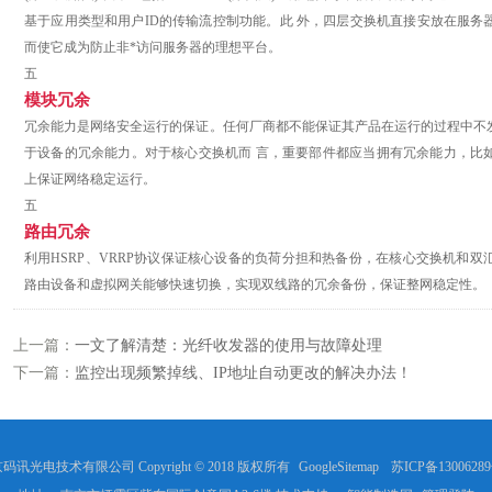
基于应用类型和用户ID的传输流控制功能。此 外，四层交换机直接安放在服务
而使它成为防止非*访问服务器的理想平台。
五
模块
冗余
冗余能力是网络安全运行的保证。任何厂商都不能保证其产品在运行的过程中不
于设备的冗余能力。对于核心交换机而 言，重要部件都应当拥有冗余能力，比
上保证网络稳定运行。
五
路由冗余
利用HSRP、VRRP协议保证核心设备的负荷分担和热备份，在核心交换机和
路由设备和虚拟网关能够快速切换，实现双线路的冗余备份，保证整网稳定性。
上一篇：
一文了解清楚：光纤收发器的使用与故障处理
下一篇：
监控出现频繁掉线、IP地址自动更改的解决办法！
码讯光电技术有限公司 Copyright © 2018 版权所有
GoogleSitemap
苏ICP备13006289