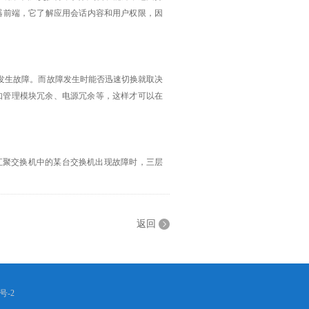
器前端，它了解应用会话内容和用户权限，因
发生故障。而故障发生时能否迅速切换就取决
如管理模块冗余、电源冗余等，这样才可以在
双汇聚交换机中的某台交换机出现故障时，三层
返回
号-2