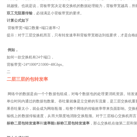
就越慢。也就是说，背板带宽决定着交换机的数据处理能力，背板带宽越高，所
双工无阻塞传输
，必须满足小背板带宽的要求。
计算公式如下
背板带宽=端口数量×端口速率×2
提示：对于三层交换机而言，只有转发速率和背板带宽都达到低要求，才是合格
例如，
如何一款交换机有24个端口，
背板带宽=24*1000*2/1000=48Gbps。
二
二层三层的包转发率
网络中的数据是由一个个数据包组成，对每个数据包的处理要消耗资源。转发
单位时间内通过的数据包数量。吞吐量就像是立交桥的车流量，是三层交换机重
果吞吐量太小，就会成为网络瓶颈，给整个网络的传输效率带来负面影响。交换
输线上的数据传输速度，从而大限度地消除交换瓶颈。对于三层核心交换机而言
标称二层包转发速率
和
速率能≤标称三层包转发速率
，那么交换机在做第二层和