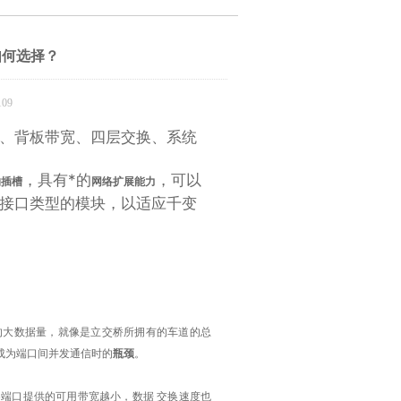
如何选择？
09
、背板带宽、四层交换、系统
，具有*的
，可以
的插槽
网络扩展能力
接口类型的模块，以适应千变
的大数据量，就像是立交桥所拥有的车道的总
成为端口间并发通信时的
瓶颈
。
端口提供的可用带宽越小，数据 交换速度也