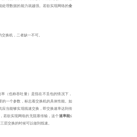
能处理数据的能力就越强。若欲实现网络的
全
的交换机，二者缺一不可。
速率（也称吞吐量）是指在不丢包的情况下，
要的一个参数，标志着交换机的具体性能。如
机应当能够实现线速交换，即交换速率达到传
，若欲实现网络的无阻塞传输，这个
速率能≤
第三层交换的时候可以做到线速。