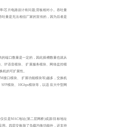
/芯片电路设计有问题;背板相对小。吞吐量
吞吐量是无法相信厂家的宣传的，因为后者是
供的端口数量是一定的，因此插槽数量也就从
、IP语音模块、 扩展服务模块、网络监控模
换机的可扩展性。
TM接口模块、 扩展功能模块等)越多，交换机
FP模块、10Gbps模块等，以适 应大中型网
仅是MAC地址(第二层网桥)或源/目标地址
anet应用。四层交换除了负载均衡功能外，还支持