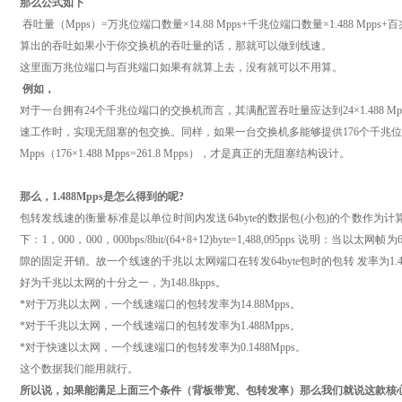
那么公式如下
吞吐量（Mpps）=万兆位端口数量×14.88 Mpps+千兆位端口数量×1.488 Mpps+百兆
算出的吞吐如果小于你交换机的吞吐量的话，那就可以做到线速。
这里面万兆位端口与百兆端口如果有就算上去，没有就可以不用算。
例如，
对于一台拥有24个千兆位端口的交换机而言，其满配置吞吐量应达到24×1.488 Mpps
速工作时，实现无阻塞的包交换。同样，如果一台交换机多能够提供176个千兆位端
Mpps（176×1.488 Mpps=261.8 Mpps），才是真正的无阻塞结构设计。
那么，1.488Mpps是怎么得到的呢?
包转发线速的衡量标准是以单位时间内发送64byte的数据包(小包)的个数作
下：1，000，000，000bps/8bit/(64+8+12)byte=1,488,095pps 说明：当以太
隙的固定开销。故一个线速的千兆以太网端口在转发64byte包时的包转 发率为1.
好为千兆以太网的十分之一，为148.8kpps。
*对于万兆以太网，一个线速端口的包转发率为14.88Mpps。
*对于千兆以太网，一个线速端口的包转发率为1.488Mpps。
*对于快速以太网，一个线速端口的包转发率为0.1488Mpps。
这个数据我们能用就行。
所以说，如果能满足上面三个条件（背板带宽、包转发率）那么我们就说这款核