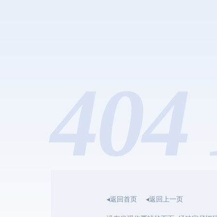
404 
◂返回首页
◂返回上一页