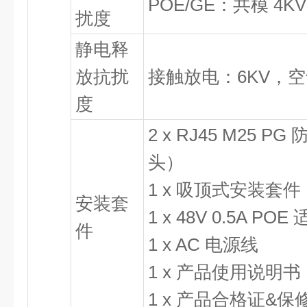
POE/GE：共模 4K
扰度
静电释
放抗扰
接触放电：6KV，空
度
2 x RJ45 M25 
头）
1 x 吸顶式安装套件
安装套
1 x 48V 0.5A POE
件
1 x AC 电源线
1 x 产品使用说明书
1 x 产品合格证&保