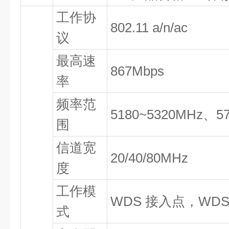
工作协
802.11 a/n/ac
议
最高速
867Mbps
率
频率范
5180~5320MHz、5
围
信道宽
20/40/80MHz
度
工作模
WDS 接入点，WD
式