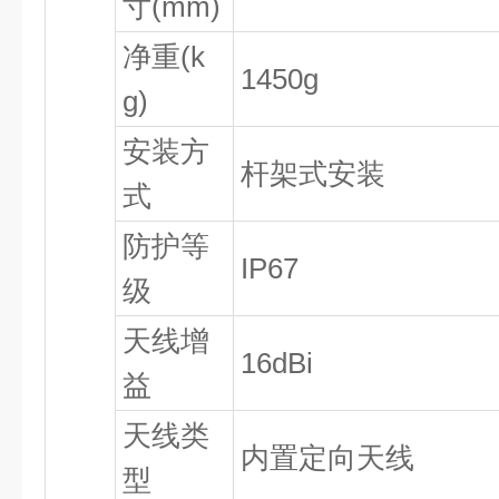
寸(mm)
净重(k
1450g
g)
安装方
杆架式安装
式
防护等
IP67
级
天线增
16dBi
益
天线类
内置定向天线
型