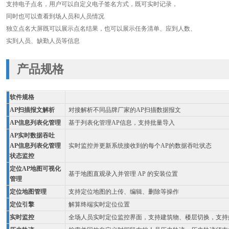
支持电子点名，用户可以自定义电子签名方式，既可实时记录，
同时也可以查看到场人员和人员情况
独立点名大屏既可以展示点名结果，也可以展示任务清单、应到人数、
实到人员、缺勤人员等信息
产品规格
软件规格
AP扫描报文解析
对接解析不同品牌厂家的AP扫描数据报文
AP信息列表化管理
基于列表化管理AP信息，支持批量导入
AP实时数据吞吐
AP信息列表化管理
实时监控并更新系统接收到的每个AP的数据吞吐状态
状态监控
定位AP地图可视化
基于地图直观录入并管理 AP 的安装位置
管理
定位地图管理
支持定位地图的上传、编辑、删除等操作
定位引擎
解算终端实时定位位置
实时监控
全场人员实时定位监控界面，支持建筑物、楼层切换，支持