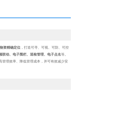
物资精确定位
，打造可寻、可视、可防、可控
频联动、电子围栏、巡检管理、电子点名
等。
高管理效率、降低管理成本，并可有效减少安