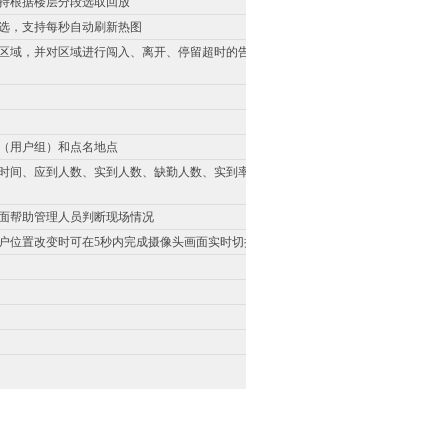
持根据楼层分段选取回放
选，支持每秒自动刷新热图
区域，并对区域进行闯入、离开、停留超时的告警规则，
（用户组）和点名地点
时间、应到人数、实到人数、缺勤人数、实到率、缺勤人
面帮助管理人员判断现场情况
户位置改变时可在5秒内完成摄像头画面实时切换