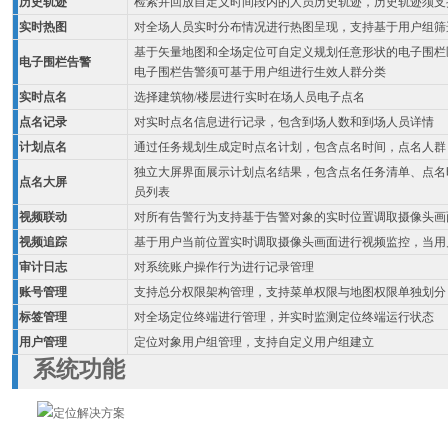
历史轨迹
检索并回放自定义时间段内的人员历史轨迹，历史轨迹须支
实时热图
对全场人员实时分布情况进行热图呈现，支持基于用户组筛
基于矢量地图和全场定位可自定义规划任意形状的电子围栏
电子围栏告警
电子围栏告警须可基于用户组进行生效人群分类
实时点名
选择建筑物/楼层进行实时在场人员电子点名
点名记录
对实时点名信息进行记录，包含到场人数和到场人员详情
计划点名
通过任务规划生成定时点名计划，包含点名时间，点名人群
独立大屏界面展示计划点名结果，包含点名任务清单、点名
点名大屏
员列表
视频联动
对所有告警行为支持基于告警对象的实时位置调取摄像头画
视频追踪
基于用户当前位置实时调取摄像头画面进行视频监控，当用
审计日志
对系统账户操作行为进行记录管理
账号管理
支持总分权限架构管理，支持菜单权限与地图权限单独划分
标签管理
对全场定位终端进行管理，并实时监测定位终端运行状态
用户管理
定位对象用户组管理，支持自定义用户组建立
系统功能