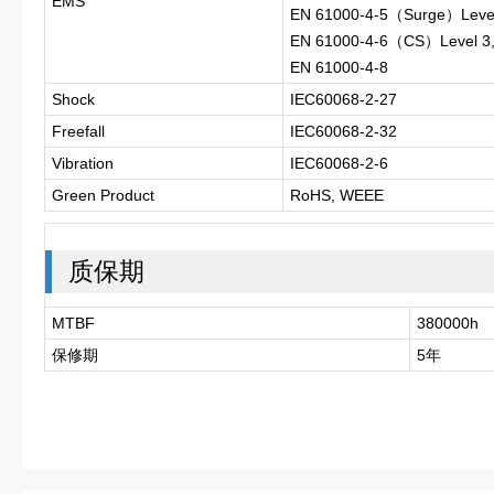
EMS
EN 61000-4-5（Surge）Level
EN 61000-4-6（CS）Level 3
EN 61000-4-8
Shock
IEC60068-2-27
Freefall
IEC60068-2-32
Vibration
IEC60068-2-6
Green Product
RoHS, WEEE
质保期
MTBF
380000h
保修期
5年