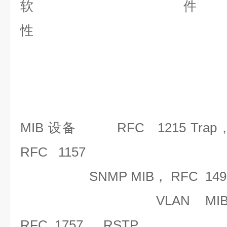
软
性
软件特性
MIB 设备
RFC 1215 Trap
RFC 1157
SNMP MIB， RFC 1493
VLAN M
RFC 1757， RSTP