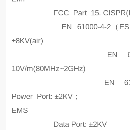
FCC Part 15. CISPR(
EN 61000-4-2（ES
±8KV(air)
EN 
10V/m(80MHz~2GHz)
EN 6
Power Port: ±2KV；
EMS
Data Port: ±2KV